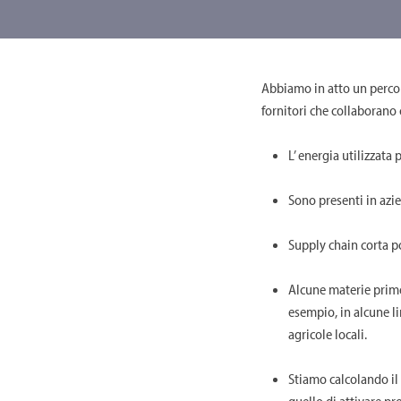
Abbiamo in atto un percors
fornitori che collaborano
L’ energia utilizzata 
Sono presenti in azie
Supply chain corta po
Alcune materie prime
esempio, in alcune li
agricole locali.
Stiamo calcolando il
quello di attivare pr