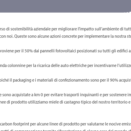
o di sostenibilità aziendale per migliorare l’impatto sull’ambiente di tutte
 con noi. Queste sono alcune azioni concrete per implementare la nostra st
proviene per il 50% dai pannelli fotovoltaici posizionati su tutti gli edifici a
nda colonnine per la ricarica delle auto elettriche per incentivarne l’utilizz
iché il packaging e i materiali di confezionamento sono per il 90% acquistat
 sono acquistate a km 0 per evitare trasporti inquinanti e per sostenere im
nee di prodotto utilizziamo miele di castagno tipico del nostro territorio 
 carbon footprint per alcune linee di prodotto per valutarne le nocive emis
ogetti di compensazione tramite riforestazione di alcune aree del mondo ch