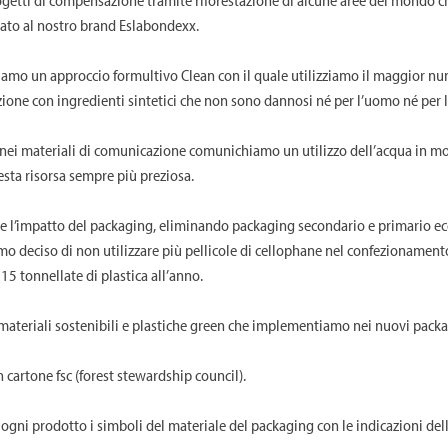
ato al nostro brand Eslabondexx.
iamo un approccio formultivo Clean con il quale utilizziamo il maggior nu
zione con ingredienti sintetici che non sono dannosi né per l’uomo né per 
 nei materiali di comunicazione comunichiamo un utilizzo dell’acqua in m
esta risorsa sempre più preziosa.
e l’impatto del packaging, eliminando packaging secondario e primario e
 deciso di non utilizzare più pellicole di cellophane nel confezionamento
 15 tonnellate di plastica all’anno.
ateriali sostenibili e plastiche green che implementiamo nei nuovi packa
n cartone fsc (forest stewardship council).
gni prodotto i simboli del materiale del packaging con le indicazioni della