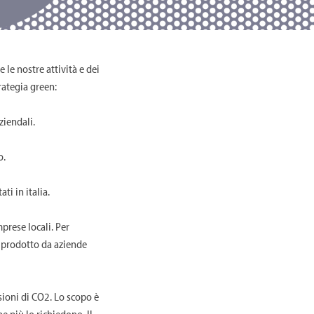
 le nostre attività e dei
rategia green:
ziendali.
o.
i in italia.
prese locali. Per
e prodotto da aziende
sioni di CO2. Lo scopo è
e più lo richiedono. Il